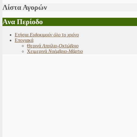
Λίστα Αγορών
Aνα Περίοδο
Ετήσια
Ευδοκιμούν όλο το χρόνο
Εποχιακά
Θερινά
Απρίλιο-Οκτώβριο
Χειμερινά
Νοέμβριο-Μάρτιο