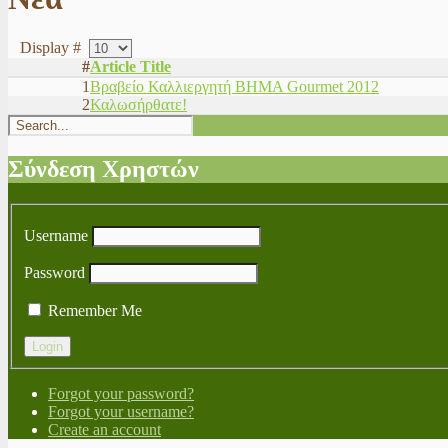
Display #
#
Article Title
1
Βραβείο Καλλιεργητή ΒΗΜΑ Gourmet 2012
2
Καλωσήρθατε!
Σύνδεση Χρηστών
Username
Password
Remember Me
Forgot your password?
Forgot your username?
Create an account