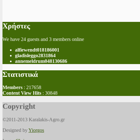
Χρήστες
We have 24 guests and 3 members online
alfiewendt018186001
gladisleggo2831864
annemeldrum048130686
Στατιστικά
Members
: 217658
Content View Hits
: 30848
Copyright
©2011-2013 Karalakis-Agro.gr
Designed by
Yiorgos