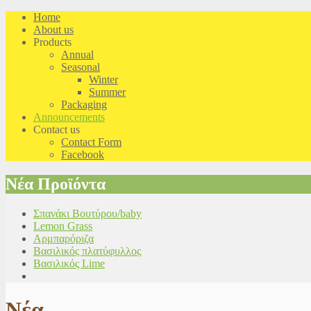
Home
About us
Products
Annual
Seasonal
Winter
Summer
Packaging
Announcements
Contact us
Contact Form
Facebook
Nέα Προϊόντα
Σπανάκι Βουτύρου/baby
Lemon Grass
Αρμπαρόριζα
Βασιλικός πλατύφυλλος
Βασιλικός Lime
Νέα