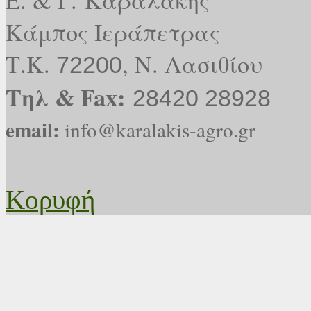
Ε. & Γ. Καραλάκης
Κάμπος Ιεράπετρας
Τ.Κ.
, Ν. Λασιθίου
72200
Tηλ & Fax:
28420 28928
email:
info@karalakis-agro.gr
Koρυφή