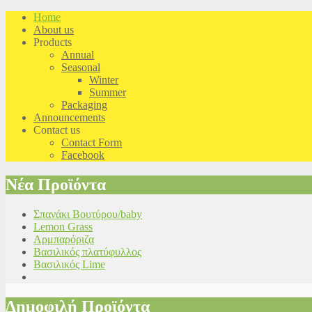
Home
About us
Products
Annual
Seasonal
Winter
Summer
Packaging
Announcements
Contact us
Contact Form
Facebook
Nέα Προϊόντα
Σπανάκι Βουτύρου/baby
Lemon Grass
Αρμπαρόριζα
Βασιλικός πλατύφυλλος
Βασιλικός Lime
Δημοφιλή Προϊόντα