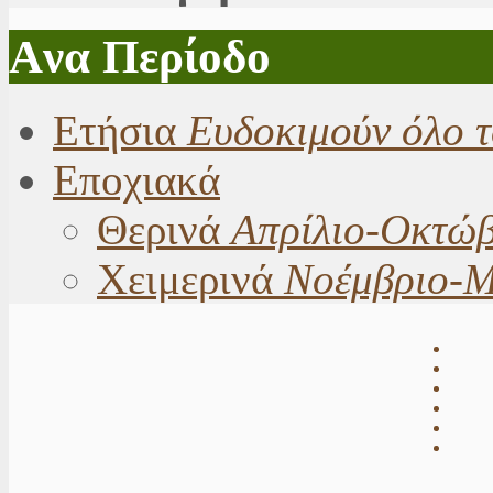
Aνα Περίοδο
Ετήσια
Ευδοκιμούν όλο τ
Εποχιακά
Θερινά
Απρίλιο-Οκτώβ
Χειμερινά
Νοέμβριο-Μ