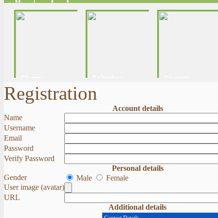
Cherry
Σαλικόρν
Πάσνιπ
μιξ(Κίτρινο,Μαυρο,Πορτοκαλι)
(Σπαράγγι
(Parsnip)
Registration
θαλάσσης)
Account details
Name
Username
Email
Password
Verify Password
Personal details
Gender
Male
Female
User image (avatar)
URL
Additional details
Contact Details